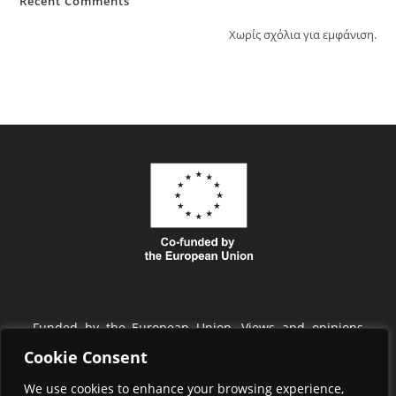
Recent Comments
Χωρίς σχόλια για εμφάνιση.
Funded by the European Union. Views and opinions
expressed are however those of the author(s) only and
Cookie Consent
do not necessarily reflect those of the European Union
We use cookies to enhance your browsing experience,
or EISMEA. Neither the European Union nor EISMEA